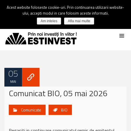
Acest website foloseste cookie-uri. Prin continuarea utilizarii website-
ului, accepti modul in care folosim aceste informatii.
Am inteles
Afla mai multe
05
MAI
Comunicat BIO, 05 mai 2026
Comunicate
BIO
Regasiti in continuare comunicatul remis de emitentul