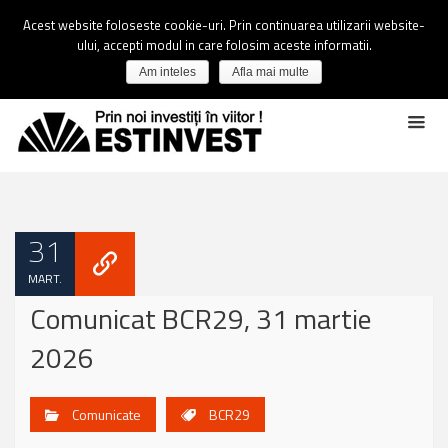
Acest website foloseste cookie-uri. Prin continuarea utilizarii website-
ului, accepti modul in care folosim aceste informatii.
Am inteles
Afla mai multe
31
MART.
Comunicat BCR29, 31 martie
2026
Comunicate
BCR29