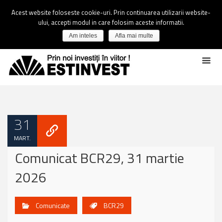
Acest website foloseste cookie-uri. Prin continuarea utilizarii website-
ului, accepti modul in care folosim aceste informatii.
Am inteles
Afla mai multe
31
MART.
Comunicat BCR29, 31 martie
2026
Comunicate
BCR29