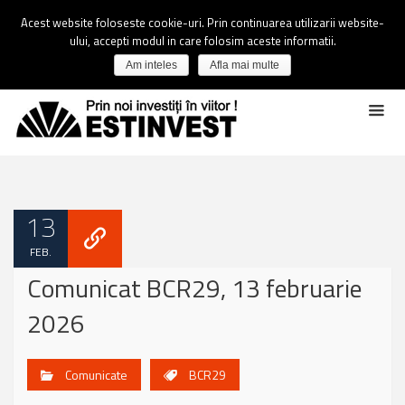
Acest website foloseste cookie-uri. Prin continuarea utilizarii website-
ului, accepti modul in care folosim aceste informatii.
Am inteles
Afla mai multe
13
FEB.
Comunicat BCR29, 13 februarie
2026
Comunicate
BCR29