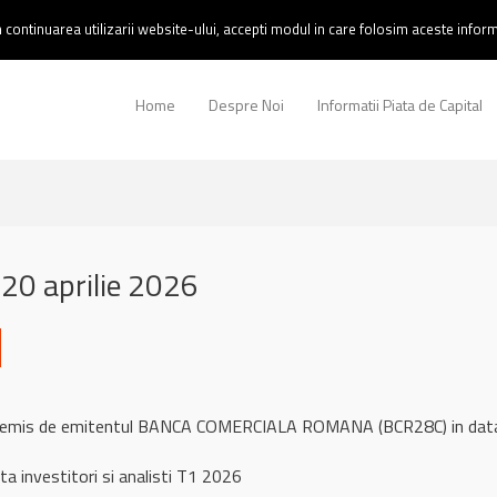
continuarea utilizarii website-ului, accepti modul in care folosim aceste informa
Home
Despre Noi
Informatii Piata de Capital
20 aprilie 2026
ul remis de emitentul BANCA COMERCIALA ROMANA (BCR28C) in da
a investitori si analisti T1 2026