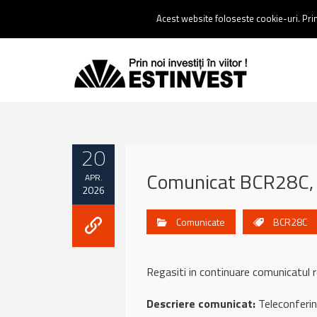
Contact:
0237 238 900 |
Email :
contact@estinvest.ro
Acest website foloseste cookie-uri. Prin 
20
Comunicat BCR28C, 
APR.
2026
Comunicate
BCR28C
Regasiti in continuare comunicat
Descriere comunicat:
Teleconferint