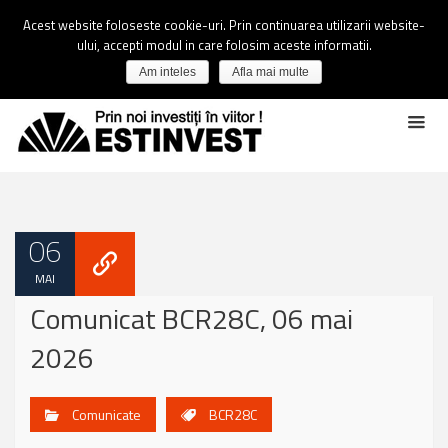
Acest website foloseste cookie-uri. Prin continuarea utilizarii website-
ului, accepti modul in care folosim aceste informatii.
Am inteles
Afla mai multe
06
MAI
Comunicat BCR28C, 06 mai
2026
Comunicate
BCR28C