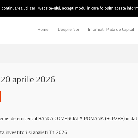
continuarea utilizarii website-ului, accepti modul in care folosim aceste informa
Home
Despre Noi
Informatii Piata de Capital
20 aprilie 2026
ul remis de emitentul BANCA COMERCIALA ROMANA (BCR28B) in da
a investitori si analisti T1 2026