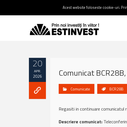
Contact:
0237 238 900 |
Email :
contact@estinvest.ro
Acest website foloseste cookie-uri. Prin 
20
Comunicat BCR28B, 
APR.
2026
Comunicate
BCR28B
Regasiti in continuare comunicat
Descriere comunicat:
Teleconferint