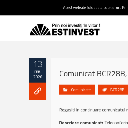
Contact:
0237 238 900 |
Email :
contact@estinvest.ro
Acest website foloseste cookie-uri. Prin 
13
Comunicat BCR28B, 
FEB.
2026
Comunicate
BCR28B
Regasiti in continuare comunicat
Descriere comunicat:
Teleconferint