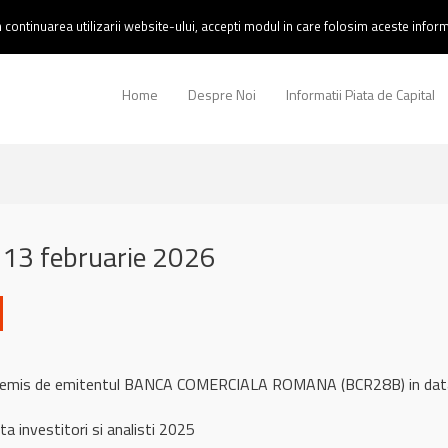
continuarea utilizarii website-ului, accepti modul in care folosim aceste informa
Home
Despre Noi
Informatii Piata de Capital
13 februarie 2026
ul remis de emitentul BANCA COMERCIALA ROMANA (BCR28B) in dat
a investitori si analisti 2025