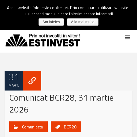
Acest website foloseste cookie-uri. Prin continuarea utilizarii website-
ului, accepti modul in care folosim aceste informatii.
Am inteles
Afla mai multe
31
MART.
Comunicat BCR28, 31 martie
2026
Comunicate
BCR28