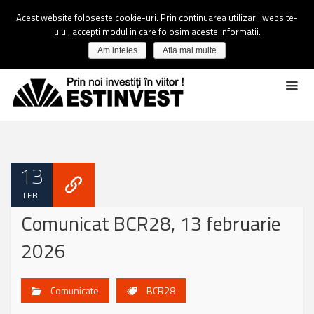
Acest website foloseste cookie-uri. Prin continuarea utilizarii website-
ului, accepti modul in care folosim aceste informatii.
Am inteles
Afla mai multe
13
FEB.
Comunicat BCR28, 13 februarie
2026
Comunicate
BCR28