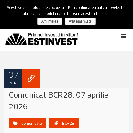
Acest website foloseste cookie-uri. Prin continuarea utilizarii website-
ului, accepti modul in care folosim aceste informatii.
Am inteles
Afla mai multe
07
APR.
Comunicat BCR28, 07 aprilie
2026
Comunicate
BCR28