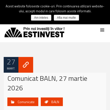
Acest website foloseste cookie-uri. Prin continuarea utilizarii website-
ului, accepti modul in care folosim aceste informatii.
Am inteles
Afla mai multe
27
MART.
Comunicat BALN, 27 martie
2026
Comunicate
BALN