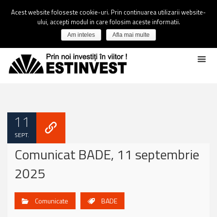
Acest website foloseste cookie-uri. Prin continuarea utilizarii website-
ului, accepti modul in care folosim aceste informatii.
Am inteles
Afla mai multe
11
SEPT.
Comunicat BADE, 11 septembrie
2025
Comunicate
BADE