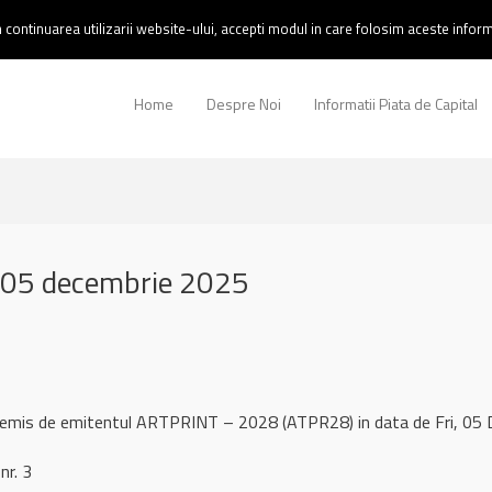
continuarea utilizarii website-ului, accepti modul in care folosim aceste informa
Home
Despre Noi
Informatii Piata de Capital
05 decembrie 2025
l remis de emitentul ARTPRINT – 2028 (ATPR28) in data de Fri, 0
nr. 3