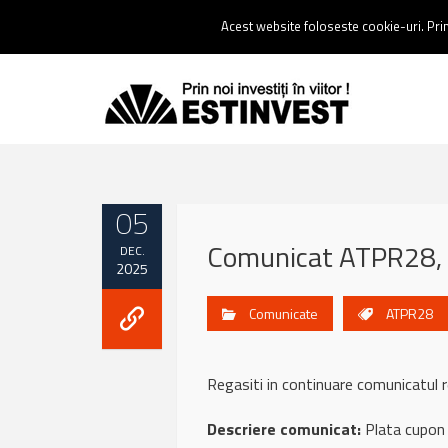
Contact:
0237 238 900 |
Email :
contact@estinvest.ro
Acest website foloseste cookie-uri. Prin 
05
Comunicat ATPR28, 
DEC.
2025
Comunicate
ATPR28
Regasiti in continuare comunicatu
Descriere comunicat:
Plata cupon 