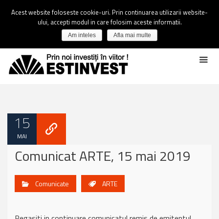
Acest website foloseste cookie-uri. Prin continuarea utilizarii website-
ului, accepti modul in care folosim aceste informatii.
Am inteles
Afla mai multe
15
MAI
Comunicat ARTE, 15 mai 2019
Comunicate
ARTE
Regasiti in continuare comunicatul remis de emitentul