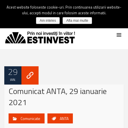
Acest website foloseste cookie-uri. Prin continuarea utilizarii website-
ului, accepti modul in care folosim aceste informatii.
Am inteles
Afla mai multe
29
IAN.
Comunicat ANTA, 29 ianuarie
2021
Comunicate
ANTA