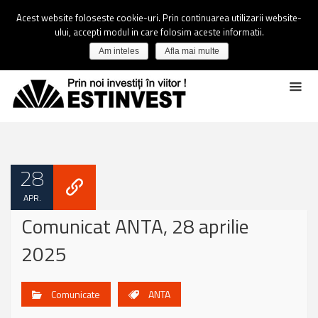
Acest website foloseste cookie-uri. Prin continuarea utilizarii website-
ului, accepti modul in care folosim aceste informatii.
Am inteles
Afla mai multe
28
APR.
Comunicat ANTA, 28 aprilie
2025
Comunicate
ANTA