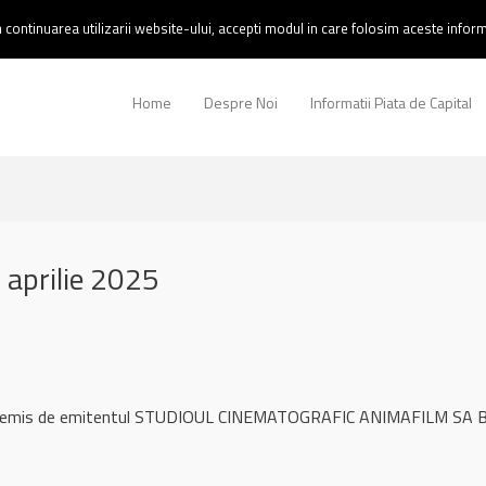
continuarea utilizarii website-ului, accepti modul in care folosim aceste informa
Home
Despre Noi
Informatii Piata de Capital
aprilie 2025
ul remis de emitentul STUDIOUL CINEMATOGRAFIC ANIMAFILM SA B