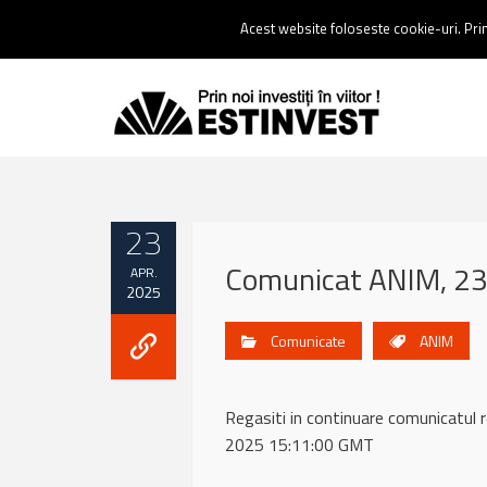
Contact:
0237 238 900 |
Email :
contact@estinvest.ro
Acest website foloseste cookie-uri. Prin 
23
Comunicat ANIM, 23 
APR.
2025
Comunicate
ANIM
Regasiti in continuare comunicat
2025 15:11:00 GMT