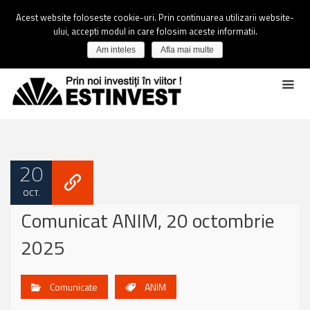
Acest website foloseste cookie-uri. Prin continuarea utilizarii website-
ului, accepti modul in care folosim aceste informatii.
Am inteles
Afla mai multe
20
OCT.
Comunicat ANIM, 20 octombrie
2025
Comunicate
ANIM