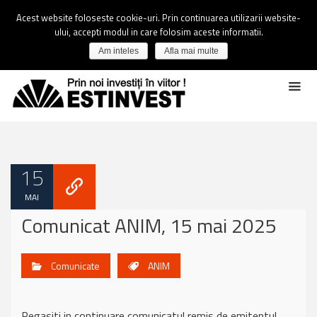
Acest website foloseste cookie-uri. Prin continuarea utilizarii website-
ului, accepti modul in care folosim aceste informatii.
Am inteles
Afla mai multe
15
MAI
Comunicat ANIM, 15 mai 2025
Comunicate
ANIM
Regasiti in continuare comunicatul remis de emitentul