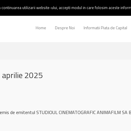
continuarea utilizarii website-ului, accepti modul in care folosim aceste informa
Home
Despre Noi
Informatii Piata de Capital
aprilie 2025
ul remis de emitentul STUDIOUL CINEMATOGRAFIC ANIMAFILM SA B