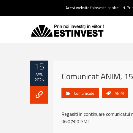
Contact:
0237 238 900 |
Email :
contact@estinvest.ro
Acest website foloseste cookie-uri. Prin 
15
Comunicat ANIM, 15 
APR.
2025
Comunicate
ANIM
Regasiti in continuare comunicat
06:07:00 GMT