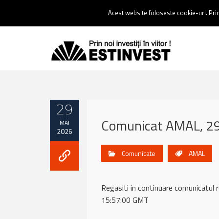
Contact:
0237 238 900 |
Email :
contact@estinvest.ro
Acest website foloseste cookie-uri. Prin 
29
Comunicat AMAL, 2
MAI
2026
Comunicate
AMAL
Regasiti in continuare comunicat
15:57:00 GMT