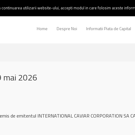
continuarea utilizarii website-ului, accepti modul in care folosim aceste informa
Home
Despre Noi
Informatii Piata de Capital
9 mai 2026
ul remis de emitentul INTERNATIONAL CAVIAR CORPORATION SA CA