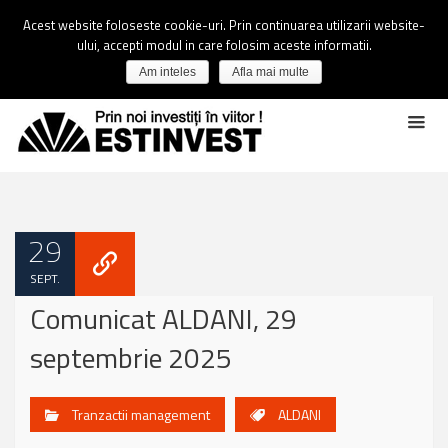
Acest website foloseste cookie-uri. Prin continuarea utilizarii website-
ului, accepti modul in care folosim aceste informatii.
Am inteles
Afla mai multe
29
SEPT.
Comunicat ALDANI, 29
septembrie 2025
Tranzactii management
ALDANI