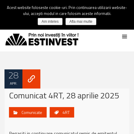
Acest website foloseste cookie-uri. Prin continuarea utilizarii website-
ului, accepti modul in care folosim aceste informatii.
Am inteles
Afla mai multe
28
APR.
Comunicat 4RT, 28 aprilie 2025
Comunicate
4RT
Regasiti in continuare comunicatul remis de emitentul