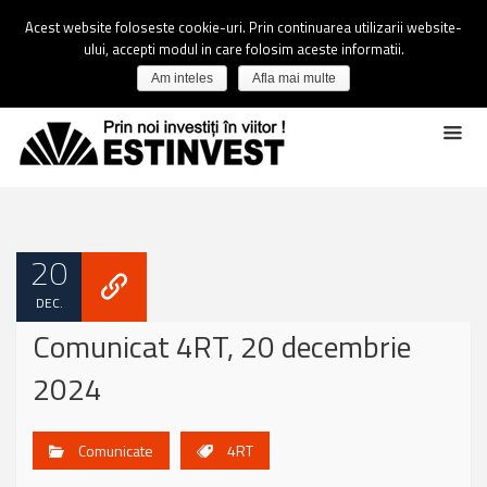
Acest website foloseste cookie-uri. Prin continuarea utilizarii website-
ului, accepti modul in care folosim aceste informatii.
Am inteles
Afla mai multe
20
DEC.
Comunicat 4RT, 20 decembrie
2024
Comunicate
4RT