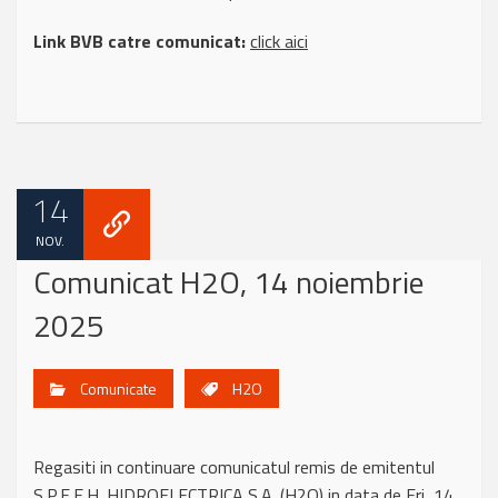
Link BVB catre comunicat:
click aici
14
NOV.
Comunicat H2O, 14 noiembrie
2025
Comunicate
H2O
Regasiti in continuare comunicatul remis de emitentul
S.P.E.E.H. HIDROELECTRICA S.A. (H2O) in data de Fri, 14