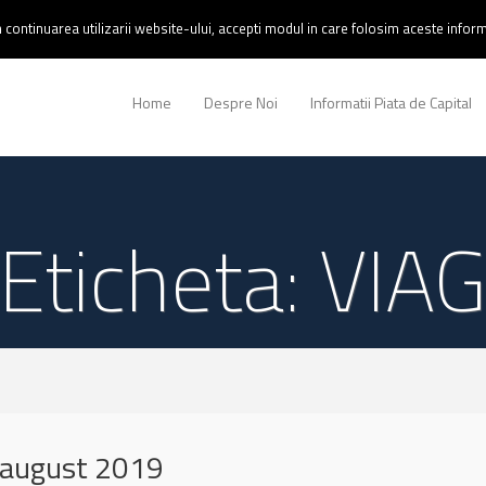
continuarea utilizarii website-ului, accepti modul in care folosim aceste informa
Home
Despre Noi
Informatii Piata de Capital
Eticheta: VIA
 august 2019