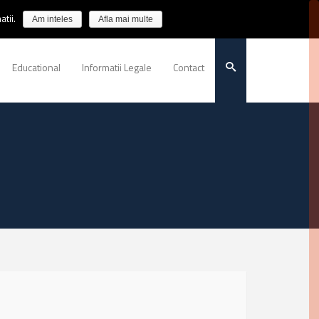
tii.
Am inteles
Afla mai multe
Educational
Informatii Legale
Contact
G