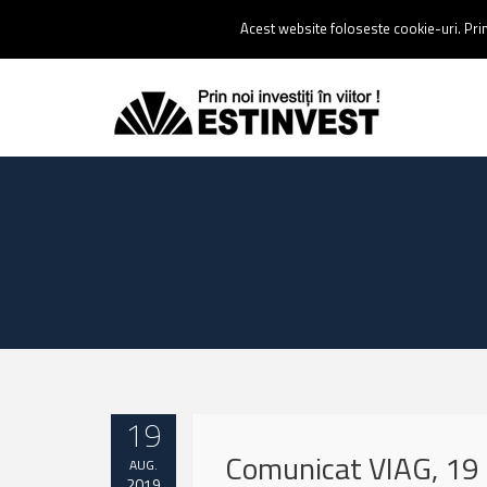
Contact:
0237 238 900 |
Email :
contact@estinvest.ro
Acest website foloseste cookie-uri. Prin 
19
Comunicat VIAG, 19
AUG.
2019