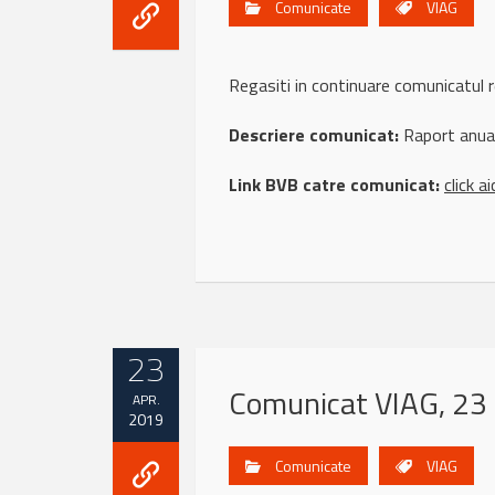
Comunicate
VIAG
Regasiti in continuare comunicatu
Descriere comunicat:
Raport anual
Link BVB catre comunicat:
click ai
23
Comunicat VIAG, 23 
APR.
2019
Comunicate
VIAG