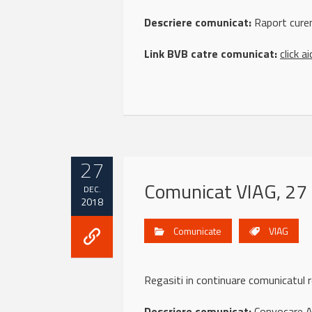
Descriere comunicat:
Raport curen
Link BVB catre comunicat:
click ai
27
Comunicat VIAG, 27
DEC.
2018
Comunicate
VIAG
Regasiti in continuare comunicatu
Descriere comunicat:
Convocare AG