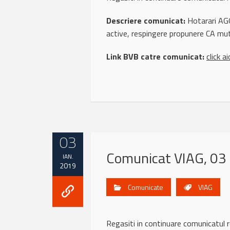
Descriere comunicat:
Hotarari AGO
active, respingere propunere CA muta
Link BVB catre comunicat:
click ai
03
Comunicat VIAG, 03 
IAN.
2019
Comunicate
VIAG
Regasiti in continuare comunicatu