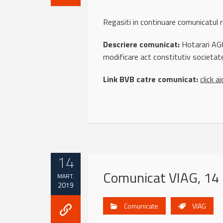
Regasiti in continuare comunicatu
Descriere comunicat:
Hotarari AGO
modificare act constitutiv societat
Link BVB catre comunicat:
click ai
14
Comunicat VIAG, 14
MART.
2019
Comunicate
VIAG