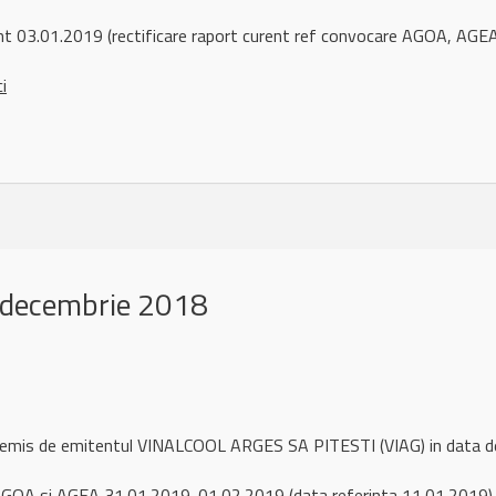
t 03.01.2019 (rectificare raport curent ref convocare AGOA, AGE
ci
 decembrie 2018
l remis de emitentul VINALCOOL ARGES SA PITESTI (VIAG) in data
OA si AGEA 31.01.2019-01.02.2019 (data referinta 11.01.2019) (