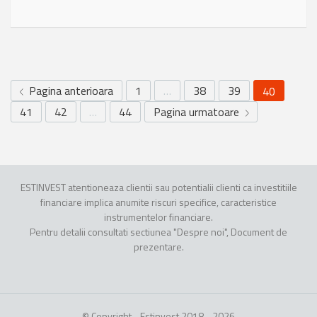
Pagina anterioara
1
…
38
39
40
41
42
…
44
Pagina urmatoare
ESTINVEST atentioneaza clientii sau potentialii clienti ca investitiile
financiare implica anumite riscuri specifice, caracteristice
instrumentelor financiare.
Pentru detalii consultati sectiunea "Despre noi", Document de
prezentare.
© Copyright - Estinvest 2018 - 2026