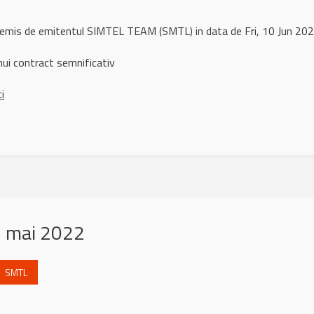
 remis de emitentul SIMTEL TEAM (SMTL) in data de Fri, 10 Jun 2
i contract semnificativ
ci
6 mai 2022
SMTL