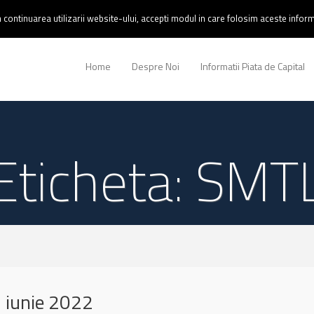
continuarea utilizarii website-ului, accepti modul in care folosim aceste informa
Home
Despre Noi
Informatii Piata de Capital
Eticheta: SMT
 iunie 2022