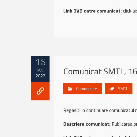
Link BVB catre comunicat:
click ai
16
Comunicat SMTL, 1
MAI
2022
Comunicate
SMTL
Regasiti in continuare comunicatu
Descriere comunicat:
Publicarea pr