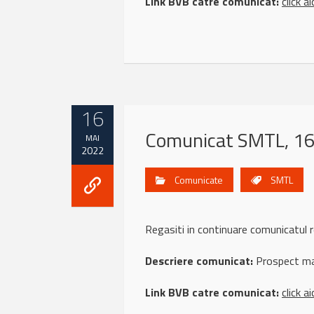
Link BVB catre comunicat:
click ai
16
Comunicat SMTL, 1
MAI
2022
Comunicate
SMTL
Regasiti in continuare comunicatu
Descriere comunicat:
Prospect maj
Link BVB catre comunicat:
click ai