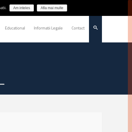
tii.
Am inteles
Afla mai multe
Educational
Informatii Legale
Contact
L