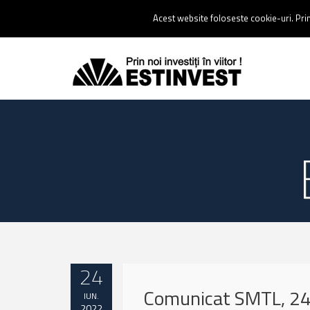
Contact:
0237 238 900 |
Email :
contact@estinvest.ro
Acest website foloseste cookie-uri. Prin 
24
Comunicat SMTL, 24
IUN.
2022