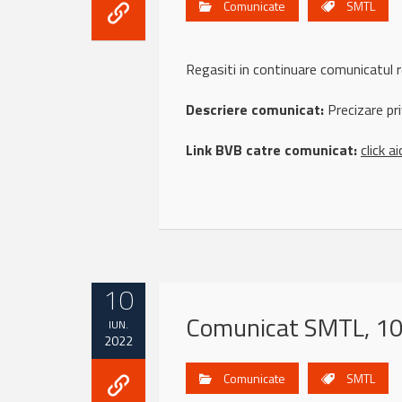
Comunicate
SMTL
Regasiti in continuare comunicatu
Descriere comunicat:
Precizare pr
Link BVB catre comunicat:
click ai
10
Comunicat SMTL, 10
IUN.
2022
Comunicate
SMTL