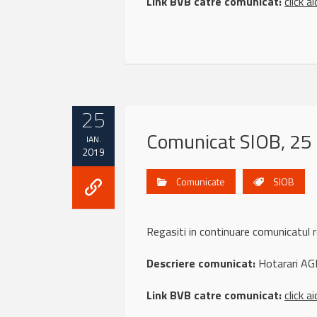
Link BVB catre comunicat:
click ai
25
Comunicat SIOB, 25 
IAN.
2019
Comunicate
SIOB
Regasiti in continuare comunicatu
Descriere comunicat:
Hotarari AGE
Link BVB catre comunicat:
click ai