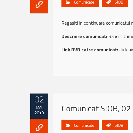
Comunicate
SIOB
Regasiti in continuare comunicat
Descriere comunicat:
Raport trime
Link BVB catre comunicat:
click ai
02
Comunicat SIOB, 02
MAI
2019
Comunicate
SIOB