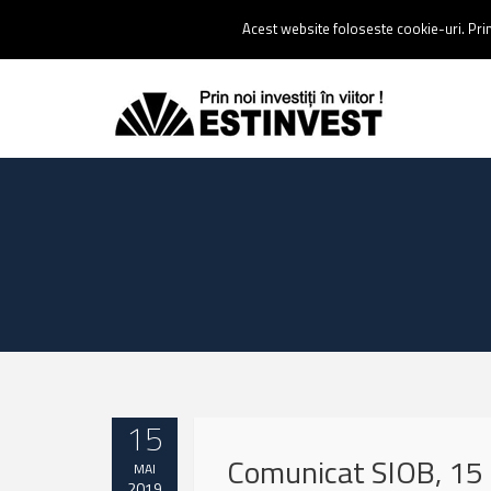
Contact:
0237 238 900 |
Email :
contact@estinvest.ro
Acest website foloseste cookie-uri. Prin 
15
Comunicat SIOB, 15
MAI
2019