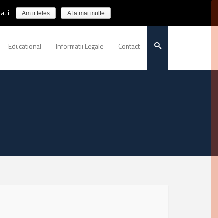
tii.
Am inteles
Afla mai multe
Educational
Informatii Legale
Contact
B