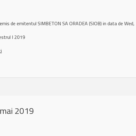
ul remis de emitentul SIMBETON SA ORADEA (SIOB) in data de We
strul I 2019
ci
 mai 2019