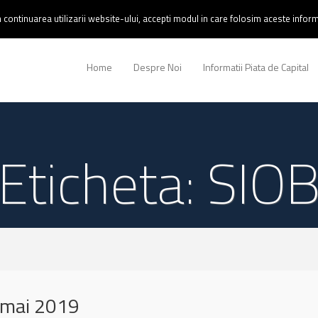
continuarea utilizarii website-ului, accepti modul in care folosim aceste informa
Home
Despre Noi
Informatii Piata de Capital
Eticheta: SIO
 mai 2019