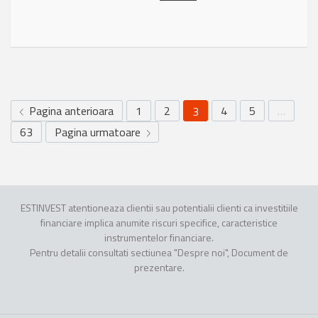
Pagina anterioara
1
2
4
5
…
3
63
Pagina urmatoare
ESTINVEST atentioneaza clientii sau potentialii clienti ca investitiile
financiare implica anumite riscuri specifice, caracteristice
instrumentelor financiare.
Pentru detalii consultati sectiunea "Despre noi", Document de
prezentare.