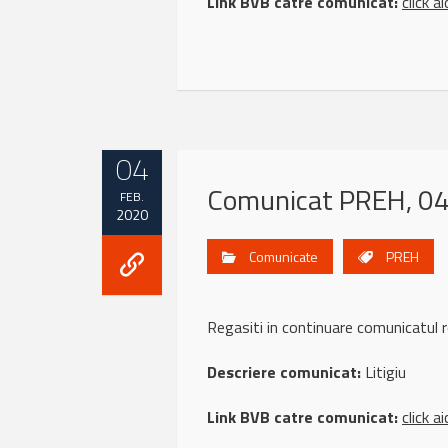
Link BVB catre comunicat:
click ai
04
Comunicat PREH, 04
FEB.
2020
Comunicate
PREH
Regasiti in continuare comunicatu
Descriere comunicat:
Litigiu
Link BVB catre comunicat:
click ai