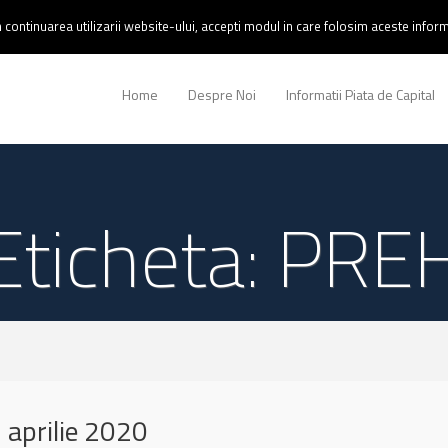
continuarea utilizarii website-ului, accepti modul in care folosim aceste informa
Home
Despre Noi
Informatii Piata de Capital
Eticheta: PRE
aprilie 2020