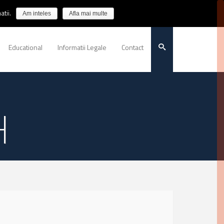
tii.
Am inteles
Afla mai multe
Educational
Informatii Legale
Contact
H