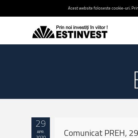
Contact:
0237 238 900 |
Email :
contact@estinvest.ro
Acest website foloseste cookie-uri. Prin 
29
Comunicat PREH, 29 
APR.
2020