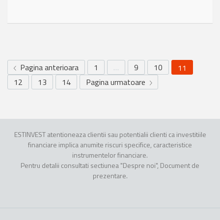
Pagina anterioara
1
…
9
10
11
12
13
14
Pagina urmatoare
ESTINVEST atentioneaza clientii sau potentialii clienti ca investitiile
financiare implica anumite riscuri specifice, caracteristice
instrumentelor financiare.
Pentru detalii consultati sectiunea "Despre noi", Document de
prezentare.