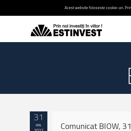
Contact:
0237 238 900 |
Email :
contact@estinvest.ro
Acest website foloseste cookie-uri. Prin 
31
Comunicat BIOW, 31
IAN.
2022