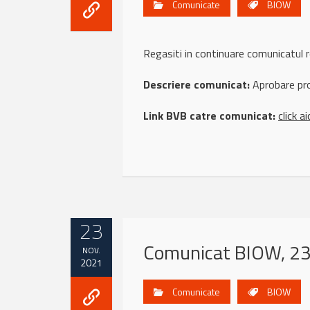
Comunicate
BIOW
Regasiti in continuare comunicatu
Descriere comunicat:
Aprobare proi
Link BVB catre comunicat:
click ai
23
Comunicat BIOW, 23
NOV.
2021
Comunicate
BIOW