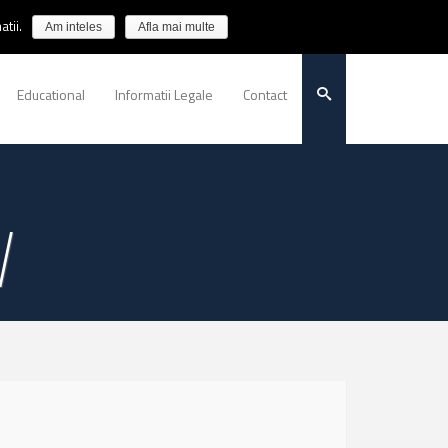
tii.
Am inteles
Afla mai multe
Educational
Informatii Legale
Contact
W