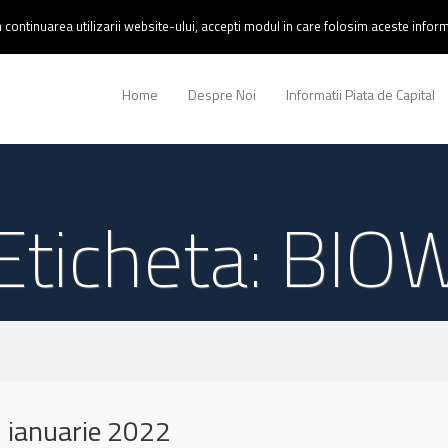
continuarea utilizarii website-ului, accepti modul in care folosim aceste informa
Home
Despre Noi
Informatii Piata de Capital
Eticheta: BIO
 ianuarie 2022